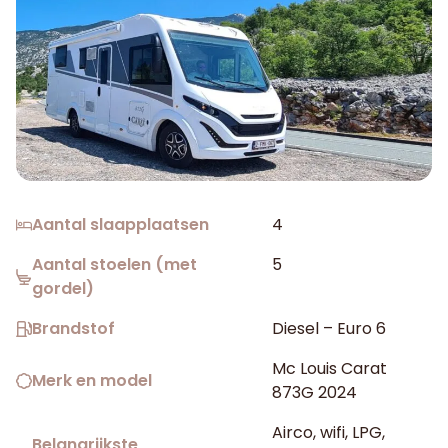
Aantal slaapplaatsen
4
Aantal stoelen (met
5
gordel)
Brandstof
Diesel – Euro 6
Mc Louis Carat
Merk en model
873G 2024
Airco, wifi, LPG,
Belangrijkste