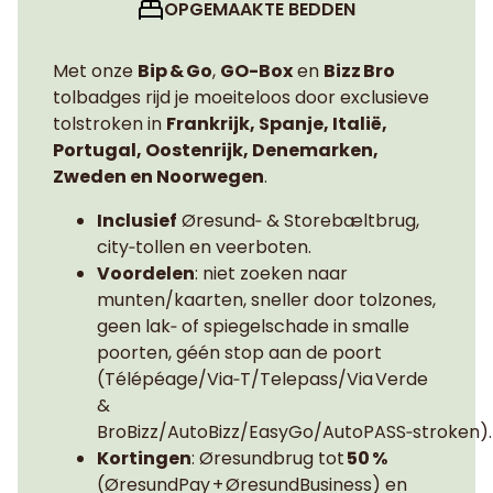
OPGEMAAKTE BEDDEN
Met onze
Bip & Go
,
GO-Box
en
Bizz Bro
tolbadges rijd je moeiteloos door exclusieve
tolstroken in
Frankrijk, Spanje, Italië,
Portugal, Oostenrijk, Denemarken,
Zweden en Noorwegen
.
Inclusief
Øresund‑ & Storebæltbrug,
city‑tollen en veerboten.
Voordelen
: niet zoeken naar
munten/kaarten, sneller door tolzones,
geen lak‑ of spiegelschade in smalle
poorten, géén stop aan de poort
(Télépéage/Via‑T/Telepass/Via Verde
&
BroBizz/AutoBizz/EasyGo/AutoPASS‑stroken).
Kortingen
: Øresundbrug tot
50 %
(ØresundPay + ØresundBusiness) en