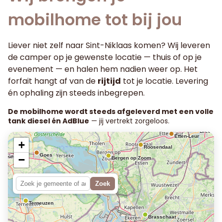
mobilhome tot bij jou
Liever niet zelf naar Sint-Niklaas komen? Wij leveren
de camper op je gewenste locatie — thuis of op je
evenement — en halen hem nadien weer op. Het
forfait hangt af van de
rijtijd
tot je locatie. Levering
én ophaling zijn steeds inbegrepen.
De mobilhome wordt steeds afgeleverd met een volle
Oo
tank diesel én AdBlue
— jij vertrekt zorgeloos.
Breda
Etten-Leur
+
Roosendaal
Goes
delburg
−
Bergen op Zoom
ngen
Zoek
Terneuzen
Brasschaat